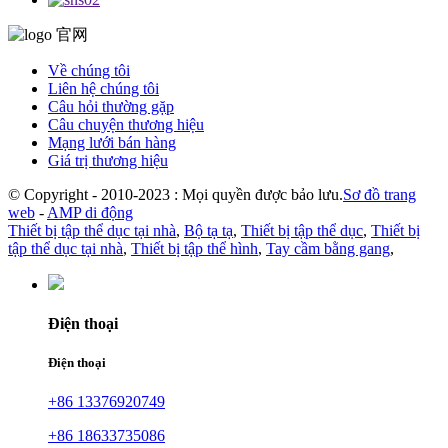
Về chúng tôi
Liên hệ chúng tôi
Câu hỏi thường gặp
Câu chuyện thương hiệu
Mạng lưới bán hàng
Giá trị thương hiệu
© Copyright - 2010-2023 : Mọi quyền được bảo lưu.
Sơ đồ trang
web
-
AMP di động
Thiết bị tập thể dục tại nhà
,
Bộ tạ tạ
,
Thiết bị tập thể dục
,
Thiết bị
tập thể dục tại nhà
,
Thiết bị tập thể hình
,
Tay cầm bằng gang
,
Điện thoại
Điện thoại
+86 13376920749
+86 18633735086