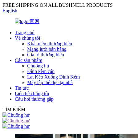
FREE SHIPPING ON ALL BUSHNELL PRODUCTS
English
Trang chủ
Về chúng tôi
Khái niệm thương hiệu
Mạng lưới bán hàng
Giá trị thương hiệu
Các sản phẩm
Chuông hư
Đính kèm cáp
Lat Kéo Xuống Đính Kèm
Máy tập thể dục tại nhà
Tin tức
Liên hệ chúng tôi
Câu hỏi thường gặp
TÌM KIẾM